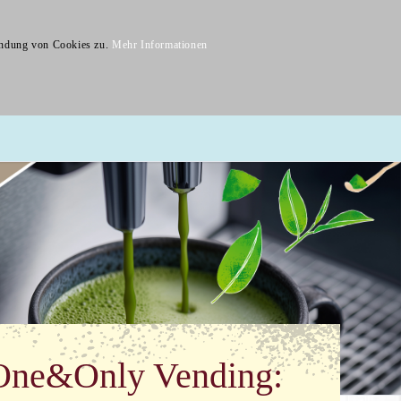
Navigation
überspringen
wendung von Cookies zu.
Mehr Informationen
epte
Vertriebspartner
Kontakt
Trinkschokoladen
Toppings
One&Only Vending: