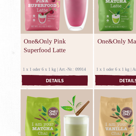
One&Only Pink
One&Only Mat
Superfood Latte
1 x 1 oder 6 x 1 kg | Art.-Nr.: 09914
1 x 1 oder 6 x 1 kg | A