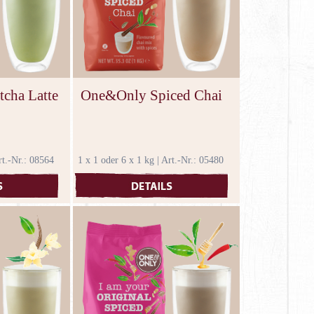
cha Latte
One&Only Spiced Chai
rt.-Nr.: 08564
1 x 1 oder 6 x 1 kg | Art.-Nr.: 05480