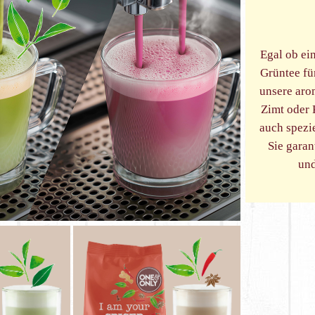
Egal ob ei
Grüntee fü
unsere aro
Zimt oder 
auch spezie
Sie garan
und